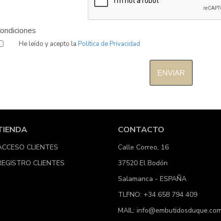
ondiciones
He leído y acepto la
Política de Privacidad
TIENDA
CONTACTO
ACCESO CLIENTES
Calle Correo, 16
REGISTRO CLIENTES
37520 El Bodón
Salamanca - ESPAÑA
TLFNO: +34 658 794 409
MAIL:
info@embutidosduque.co