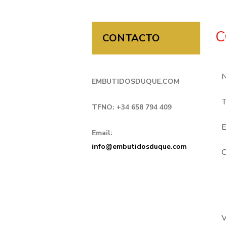
C
CONTACTO
N
EMBUTIDOSDUQUE.COM
T
TFNO: +34 658 794 409
E
Email:
info@embutidosduque.com
C
V