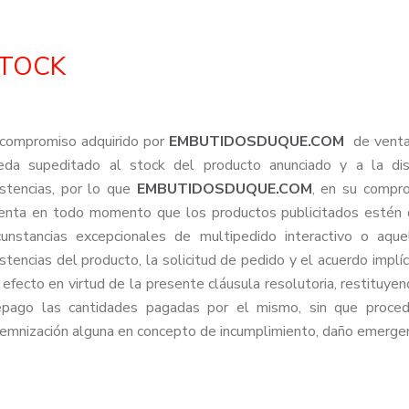
TOCK
 compromiso adquirido por
EMBUTIDOSDUQUE.COM
de venta
eda supeditado al stock del producto anunciado y a la dis
istencias, por lo que
EMBUTIDOSDUQUE.COM
, en su compro
tenta en todo momento que los productos publicitados estén di
rcunstancias excepcionales de multipedido interactivo o aqu
stencias del producto, la solicitud de pedido y el acuerdo implí
 efecto en virtud de la presente cláusula resolutoria, restituye
epago las cantidades pagadas por el mismo, sin que proced
demnización alguna en concepto de incumplimiento, daño emergen